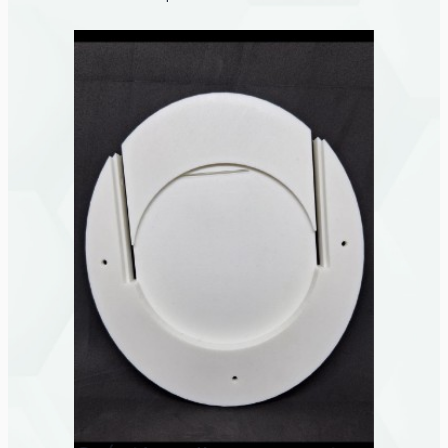
pour réaliser 3 petites lanternes de
2,8cm de longueur, 1,2cm de hauteur
et 0,3cm de largeur. Pour faciliter le
travail, il nous a de nouveau
transmis un fichier 3D pour que
nous l'imprimions grâce à notre
imprimante 3D en résine. Une fois
les pièces réalisées, elles ont été
vérifiées afin d'obtenir un résultat
conforme au dossier transmis par le
client. Grâce à notre technologie de
pointe, nous avons pu satisfaire au
mieux notre client en imprimant les
pièces qu'il souhaitait avec une
précision exceptionnelle.