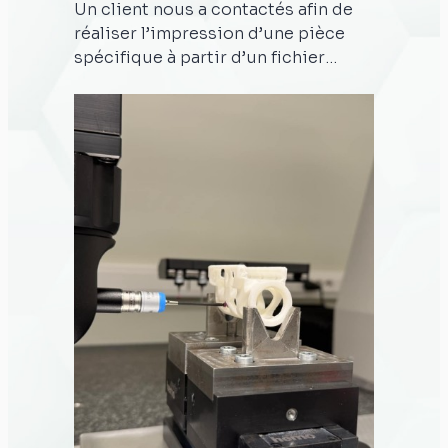
Un client nous a contactés afin de
réaliser l’impression d’une pièce
spécifique à partir d’un fichier
numérique qu’il nous a fourni. La
pièce en question est une réplique
miniature d’une jante BBS, destinée
à une voiture miniature Volkswagen
modifiée. L’objectif du client était
d’obtenir une reproduction fidèle et
extrêmement détaillée, qui
corresponde parfaitement à ses
attentes en matière de réalisme et
de précision. Pour répondre à cette
demande, nous avons choisi
d’imprimer la pièce en utilisant
notre imprimante en résine. Ce type
d’imprimante est particulièrement
adapté pour des travaux nécessitant
un haut niveau de détail et une