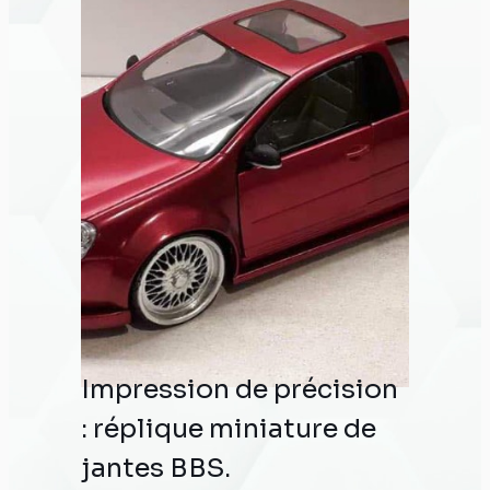
nous a transmis son fichier déjà
réalisé et nous avons ensuite lancé
l’impression sur notre imprimante
BambuLab X1 Carbon en utilisant
notre filament noir en ASA CF, un
matériau à la fois robuste et
résistant aux UV et aux variations de
température extérieure, idéal pour
une utilisation durable. Ne nous
connaissant pas encore, le client a
apprécié notre travail et nous a
rapidement confié une nouvelle
demande.
Impression de précision
: réplique miniature de
jantes BBS.