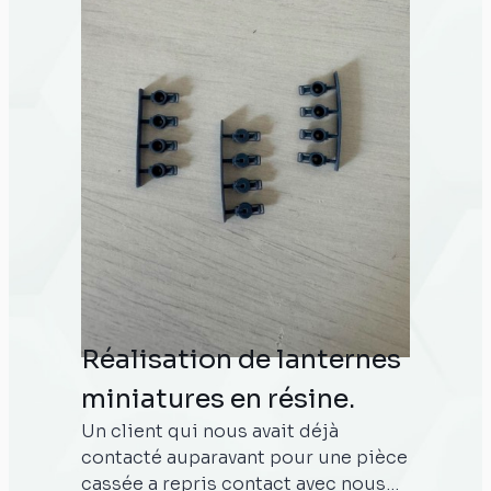
à servir comme premier modèle 3D,
vérifiant ainsi toutes les dimensions
requises selon le plan. Elle sera
utilisée par l'entreprise pour
effectuer un contrôle continu des
pièces tout au long de leur
production. L'équipe PJK a décidé
de nous faire confiance et nous en
sommes très reconnaissant.
Réalisation de lanternes
miniatures en résine.
Un client qui nous avait déjà
contacté auparavant pour une pièce
cassée a repris contact avec nous