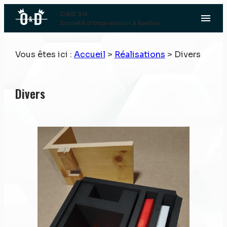
Panneau de gestion des cookies
O&D 3d
menu
Société d'impression à Baelen
Vous êtes ici :
Accueil
>
Réalisations
>
Divers
Divers