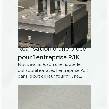
contrôle continu des pièces tout au
long de leur production. Nous
remercions l’entreprise PJK pour
leur confiance renouvelée.
Réalisation d'une pièce
pour l'entreprise PJK.
Nous avons établi une nouvelle
collaboration avec l'entreprise PJK
dans le but de leur fournir une
pièce à partir d'un fichier déjà
existant. Grâce à notre imprimante
Bambu Lab X1 Carbone, nous avons
réussi à produire la pièce qu'il
souhaitait. Cette pièce est destinée