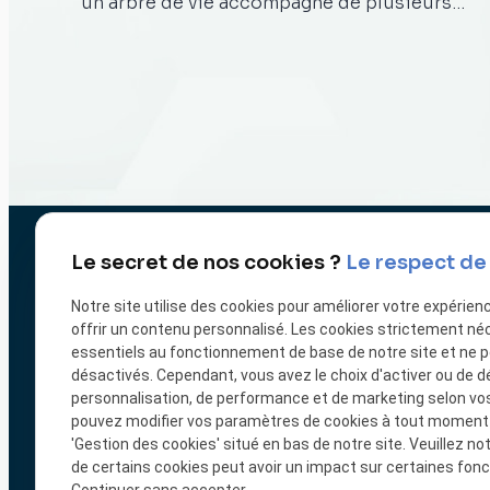
un arbre de vie accompagné de plusieurs
adjectifs représentant leur commune. C'est
grâce à notre imprimante Bambu Lab que
nous avons réalisé l'arbre de vie selon leurs
suggestions. Notre arbre de vie est un
symbole de croissance, de vitalité et de
connexion. Ce design a une taille de 23,5cm
de hauteur et de 21cm de largeur et il incarne
parfaitement l'esprit de cette communauté
accueillante et dynamique. Il évoque
Le secret de nos cookies ?
Le respect de 
également la croissance continue et
l'interconnexion des individus au sein de la
Notre site utilise des cookies pour améliorer votre expérien
société. La réalisation de cet extraordinaire
offrir un contenu personnalisé. Les cookies strictement né
arbre de vie a été le fruit d'une collaboration
essentiels au fonctionnement de base de notre site et ne 
harmonieuse entre l'équipe O&D Impression
désactivés. Cependant, vous avez le choix d'activer ou de d
3D et la commune de Welkenraedt. Notre
personnalisation, de performance et de marketing selon vo
équipe s'est assurée que la réalisation
Ouverture : 9H00 -
pouvez modifier vos paramètres de cookies à tout moment en
'Gestion des cookies' situé en bas de notre site. Veuillez no
réponde au mieux aux demandes de la
de certains cookies peut avoir un impact sur certaines fonct
commune afin que l'œuvre reflète fidèlement
Impression
Impression
Impress