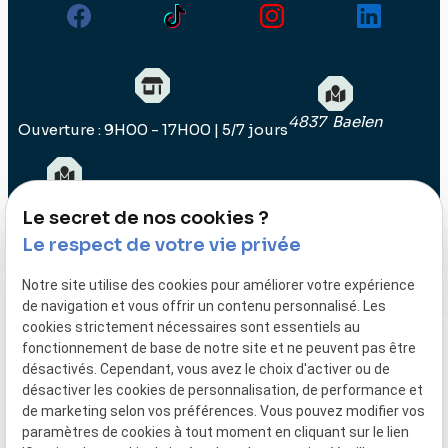
4837 Baelen
Ouverture : 9H00 - 17H00 | 5/7 jours
04.290.11.92
Le secret de nos cookies ?
on
Impression
Impression
Impression
Impression
Impressi
Le respect de votre vie privée
3D
3D
3D
3D
3D
on
Fabrication
Fabrication
Fabrication
Fabrication
Fabricat
Notre site utilise des cookies pour améliorer votre expérience
en série
en série
en série
en série
en série
de navigation et vous offrir un contenu personnalisé. Les
Charleroi
Gand
Huy
Liège
Luxembo
cookies strictement nécessaires sont essentiels au
fonctionnement de base de notre site et ne peuvent pas être
désactivés. Cependant, vous avez le choix d'activer ou de
désactiver les cookies de personnalisation, de performance et
TVA
Plan du
Mentions
de marketing selon vos préférences. Vous pouvez modifier vos
paramètres de cookies à tout moment en cliquant sur le lien
Intracommunautaire :
site
légales