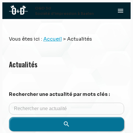
Panneau de gestion des cookies
O&D 3d
menu
Société d'impression à Baelen
Vous êtes ici :
Accueil
> Actualités
Actualités
Rechercher une actualité par mots clés :