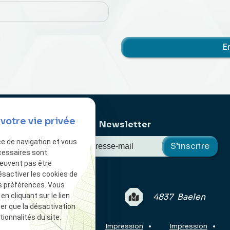
votre vie privée
Newsletter
ce de navigation et vous
cessaires sont
peuvent pas être
ésactiver les cookies de
s préférences. Vous
 17H00 | 5/7 jours
4837 Baelen
 cliquant sur le lien
ter que la désactivation
ionnalités du site.
ion
Impression
Impression
Impression