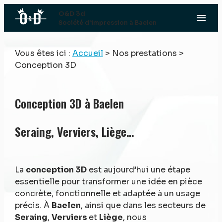
Panneau de gestion des cookies
O&D 3d
menu
Société d'impression à Baelen
Vous êtes ici :
Accueil
>
Nos prestations
>
Conception 3D
Conception 3D à Baelen
Seraing, Verviers, Liège…
La
conception 3D
est aujourd’hui une étape
essentielle pour transformer une idée en pièce
concrète, fonctionnelle et adaptée à un usage
précis. À
Baelen
, ainsi que dans les secteurs de
Seraing
,
Verviers
et
Liège
, nous