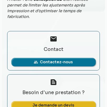
permet de limiter les ajustements après
impression et d’optimiser le temps de
fabrication.
mail
Contact
Contactez-nous
people
text_snippet
Besoin d'une prestation ?
Je demande un devis