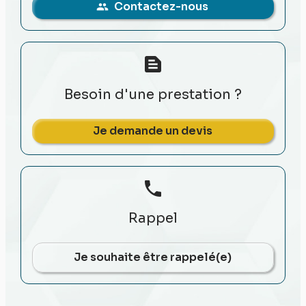
Contactez-nous
people
text_snippet
Besoin d'une prestation ?
Je demande un devis
phone
Rappel
Je souhaite être rappelé(e)