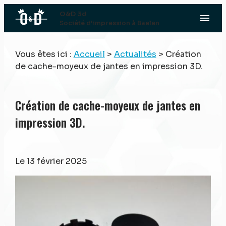
Panneau de gestion des cookies
O&D 3d
menu
Société d'impression à Baelen
Vous êtes ici :
Accueil
>
Actualités
> Création
de cache-moyeux de jantes en impression 3D.
Création de cache-moyeux de jantes en
impression 3D.
Le
13 février 2025