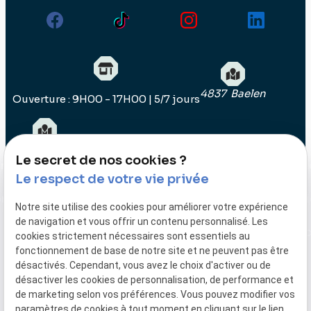
4837 Baelen
Ouverture : 9H00 - 17H00 | 5/7 jours
04.290.11.92
Le secret de nos cookies ?
on
Impression
Impression
Impression
Impression
Impressi
Le respect de votre vie privée
3D
3D
3D
3D
3D
on
Fabrication
Fabrication
Fabrication
Fabrication
Fabricat
Notre site utilise des cookies pour améliorer votre expérience
en série
en série
en série
en série
en série
de navigation et vous offrir un contenu personnalisé. Les
Charleroi
Gand
Huy
Liège
Luxembo
cookies strictement nécessaires sont essentiels au
fonctionnement de base de notre site et ne peuvent pas être
désactivés. Cependant, vous avez le choix d'activer ou de
désactiver les cookies de personnalisation, de performance et
TVA
Plan du
Mentions
de marketing selon vos préférences. Vous pouvez modifier vos
paramètres de cookies à tout moment en cliquant sur le lien