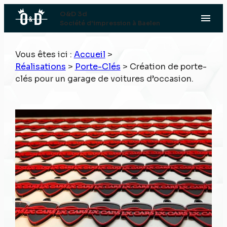
Panneau de gestion des cookies
O&D 3d
menu
Société d'impression à Baelen
Vous êtes ici :
Accueil
>
Réalisations
>
Porte-Clés
>
Création de porte-
clés pour un garage de voitures d’occasion.