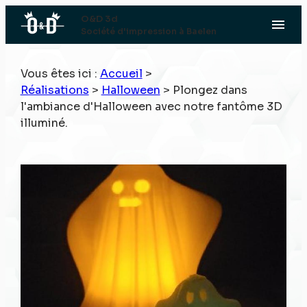
Panneau de gestion des cookies
O&D 3d
menu
Société d'impression à Baelen
Vous êtes ici :
Accueil
>
Réalisations
>
Halloween
>
Plongez dans
l'ambiance d'Halloween avec notre fantôme 3D
illuminé.