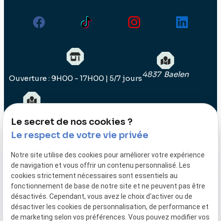
4837 Baelen
Ouverture : 9H00 - 17H00 | 5/7 jours
04.290.11.92
Le secret de nos cookies ?
on
Impression
Impression
Impression
Impression
Impressi
Le respect de votre vie privée
3D
3D
3D
3D
3D
on
Fabrication
Fabrication
Fabrication
Fabrication
Fabricat
Notre site utilise des cookies pour améliorer votre expérience
en série
en série
en série
en série
en série
de navigation et vous offrir un contenu personnalisé. Les
Charleroi
Gand
Huy
Liège
Luxembo
cookies strictement nécessaires sont essentiels au
fonctionnement de base de notre site et ne peuvent pas être
désactivés. Cependant, vous avez le choix d'activer ou de
désactiver les cookies de personnalisation, de performance et
TVA
Plan du
Mentions
de marketing selon vos préférences. Vous pouvez modifier vos