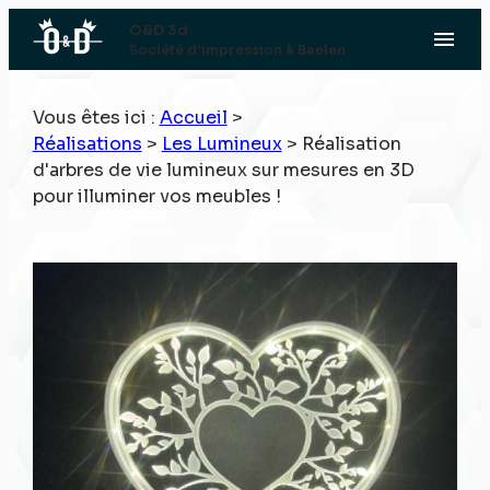
Panneau de gestion des cookies
O&D 3d
menu
Société d'impression à Baelen
Vous êtes ici :
Accueil
>
Réalisations
>
Les Lumineux
>
Réalisation
d'arbres de vie lumineux sur mesures en 3D
pour illuminer vos meubles !