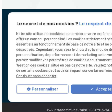
Le secret de nos cookies ?
Le respect de 
Notre site utilise des cookies pour améliorer votre expérien
offrir un contenu personnalisé. Les cookies strictement né
essentiels au fonctionnement de base de notre site et ne 
désactivés. Cependant, vous avez le choix d'activer ou de d
personnalisation, de performance et de marketing selon vo
Ouverture : 9H00 -
pouvez modifier vos paramètres de cookies à tout moment en
'Gestion des cookies' situé en bas de notre site. Veuillez no
de certains cookies peut avoir un impact sur certaines fonct
Impression
Impression
Impress
Continuer sans accepter
3D
3D
3D
Fabrication
Fabrication
Fabrica
en série
en série
en série
Accepter
Personnaliser
Anvers
Bruges
Charler
TVA Intracommunautaire :
BE07918760