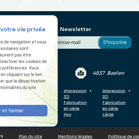
Newsletter
votre vie privée
ce de navigation et vous
cessaires sont
peuvent pas être
ésactiver les cookies de
s préférences. Vous
 17H00 | 5/7 jours
4837 Baelen
 cliquant sur le lien
ter que la désactivation
ionnalités du site.
ion
Impression
Impression
Impression
3D
3D
3D
tion
Fabrication
Fabrication
Fabrication
en série
en série
en série
 et fermer
oi
Gand
Huy
Liège
29
Plan du site
Mentions légales
Politique de co