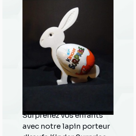
pour savourer un délicieux œuf à la
coque. Que ce soit pour un petit
déjeuner tranquille, un brunch ou
toute autre occasion, il ajoute une
touche de raffinement à votre table.
De plus, notre coquetier peut être
personnalisé selon vos préférences,
ajoutant ainsi une touche
personnelle à votre expérience
culinaire. Commandez dès
maintenant via notre boutique en
ligne pour découvrir notre
coquetier conçu spécialement pour
vous par notre équipe d'impression
3D.
Surprenez vos enfants
avec notre lapin porteur