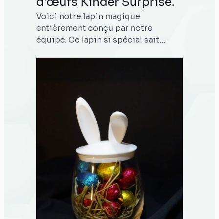
d'œufs Kinder Surprise.
Voici notre lapin magique
entièrement conçu par notre
équipe. Ce lapin si spécial sait
porter un œuf en chocolat Kinder
Surprise. Imaginez la surprise et la
joie illuminant le visage de vos
enfants lorsqu'ils découvriront ce
lapin adorable apportant avec lui un
délicieux œuf en chocolat prêt à
être découvert et dégusté. Ce lapin
est un petit cadeau idéal pour les
fêtes de Pâques. Offrez aux enfants
un moment de magie et de
gourmandises avec notre animal
porteur d'œufs Kinder Surprise.