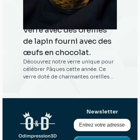
Verre avec des oreilles
de lapin fourni avec des
œufs en chocolat.
Découvrez notre verre unique pour
célébrer Pâques cette année. Ce
verre doté de charmantes oreilles
de lapin, qui sont crées grâce à
l'impression 3D, est le compagnon
idéal pour les festivités de Pâques.
Que ce soit pour une fête de
Newsletter
famille, une réunion entre amis ou
simplement pour ajouter une
touche de magie à votre journée,
notre collection est conçue pour