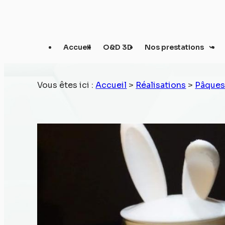
Panneau de gestion des cookies
Accueil
O&D 3D
Nos prestations
Vous êtes ici :
Accueil
>
Réalisations
>
Pâque